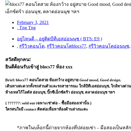
February 3, 2021
,
Tng Tng
อยู่ไหนดี – อยู่ติดบีทีเอสอ่อนนุช ( BTS: E9 )
,
#รีวิวคอนโด
,
#รีวิวคอนโดblocs77
,
#รีวิวคอนโดอ่อนนุช
สวัสดีทุกคน!
ยินดีต้อนรับเข้าสู่ blocs77 ห้อง xxx
Brief:
blocs77 คอนโดสวย ห้องกว้าง อยู่สบาย
Good mood, Good design
.
เดินทางสะดวกทั้งรถส่วนตัวและรถสาธารณะ ใกล้บีทีเอสอ่อนนุช, ใกล้ทางด่วน
ห้างเทสโก้โลตัส อ่อนนุช, บิ๊กซีเอ็กซ์ตร้า อ่อนนุช, ตลาดอ่อนนุช ฯลฯ
{ ??????: sold out เฉพาะเช่าต่อ – ซื้อมือสองเท่านั้น }
ใครสนใจมี contact ติดต่อเพื่อหาห้องด้านล่างนะคะ
*ภาพในบล็อกนี้ถ่ายจากห้องที่ปล่อยเช่า – มือสองเป็นหล