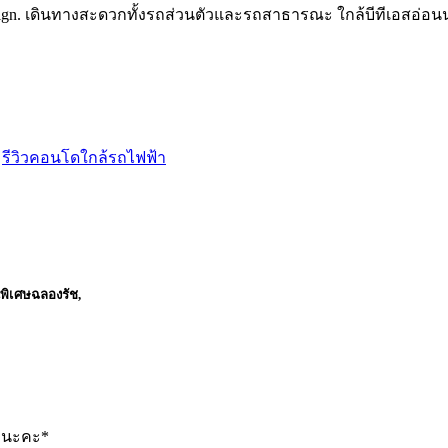
,
รีวิวคอนโดใกล้รถไฟฟ้า
พิเศษฉลองรัช,
ักนะคะ*