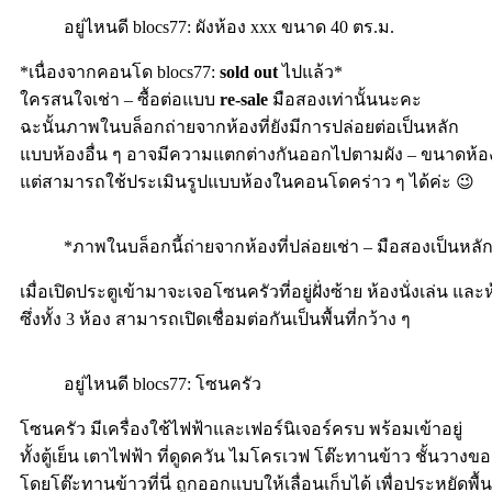
อยู่ไหนดี blocs77: ผังห้อง xxx ขนาด 40 ตร.ม.
*เนื่องจากคอนโด blocs77:
sold out
ไปแล้ว*
ใครสนใจเช่า – ซื้อต่อแบบ
re-sale
มือสองเท่านั้นนะคะ
ฉะนั้นภาพในบล็อกถ่ายจากห้องที่ยังมีการปล่อยต่อเป็นหลัก
แบบห้องอื่น ๆ อาจมีความแตกต่างกันออกไปตามผัง – ขนาดห้อ
แต่สามารถใช้ประเมินรูปแบบห้องในคอนโดคร่าว ๆ ได้ค่ะ 😉
*ภาพในบล็อกนี้ถ่ายจากห้องที่ปล่อยเช่า – มือสองเป็นหล
เมื่อเปิดประตูเข้ามาจะเจอโซนครัวที่อยู่ฝั่งซ้าย ห้องนั่งเล่น แล
ซึ่งทั้ง 3 ห้อง สามารถเปิดเชื่อมต่อกันเป็นพื้นที่กว้าง ๆ
อยู่ไหนดี blocs77: โซนครัว
โซนครัว มีเครื่องใช้ไฟฟ้าและเฟอร์นิเจอร์ครบ พร้อมเข้าอยู่
ทั้งตู้เย็น เตาไฟฟ้า ที่ดูดควัน ไมโครเวฟ โต๊ะทานข้าว ชั้นวางขอ
โดยโต๊ะทานข้าวที่นี่ ถูกออกแบบให้เลื่อนเก็บได้ เพื่อประหยัดพื้นท