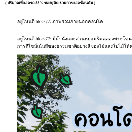
( ปริมาณที่จอดรถ 55% ของยูนิต รวมการจอดซ้อนคัน )
อยู่ไหนดี blocs77: ภาพรวมภายนอกคอนโด
อยู่ไหนดี blocs77: มีม้านั่งและสวนหย่อมริมคลองพระโขน
การดีไซน์เน้นสีของธรรมชาติอย่างสีของไม้และใบไม้ให้