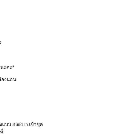
ง
ักนะคะ*
ะห้องนอน
งแบบ Build-in เข้าชุด
ี่