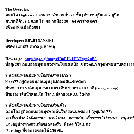
The Overview:
คอนโด High rise 1 อาคาร | จำนวนชั้น 28 ชั้น | จำนวนยูนิต 467 ยูนิต
ขนาดที่ดิน 3-1-0.19 ไร่ | ขนาดห้อง 30 – 64 ตารางเมตร
สร้างเสร็จเมื่อปี 2554
Developer:
แสนสิริ SANSIRI
บริษัท แสนสิริ จำกัด (มหาชน)
How to go:
https://goo.gl/maps/iDpRUk1TBTqgc2nB9
ที่อยู่:
291 ถนนอ่อนนุช แขวงพระโขนงเหนือ เขตวัฒนา กรุงเทพมหานคร 101
?
สำหรับการเดินทางโดยรถสาธารณะ
?
blocs77 อยู่ติดถนนอ่อนนุช (ไม่ต้องเดินเข้าซอย)
ห่างจาก BTS อ่อนนุช 750 เมตร เดินประมาณ 10 นาที (Google map)
ป้ายรถเมล์หน้าคอนโด มีรถเมล์สาย 519 AC วิ่งผ่าน
?
สำหรับการเดินทางโดยรถส่วนตัว
?
คอนโดอยู่ติดถนนอ่อนนุชช่วงต้นใกล้อ่อนนุชซอย 1 (สุขุมวิท 77)
⬅
เลี้ยวซ้าย
ไปฝั่งสยาม – พระโขนง – ทองหล่อ |
เลี้ยวขวา
ไปบางนา – สมุทรป
และอยู่ห่างทางด่วนพิเศษฉลองรัช เพียง 4 กิโลเมตร
Parking:
ที่จอดรถจอดได้ 259 คัน