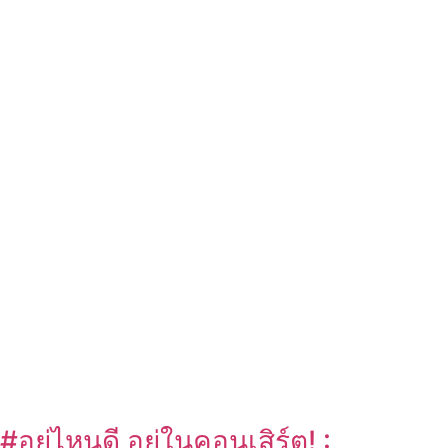
#อยู่ไหนดี อยู่ในคอนเสิร์ต! :