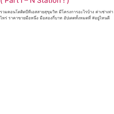
( Part I – N Station ! )
รวมคอนโดติดบีทีเอสสายสุขุมวิท มีโครงการอะไรบ้าง ค่าเช่าเท่า
ไหร่ ราคาขายมือหนึ่ง มือสองกี่บาท อัปเดตทั้งหมดที่ #อยู่ไหนดี