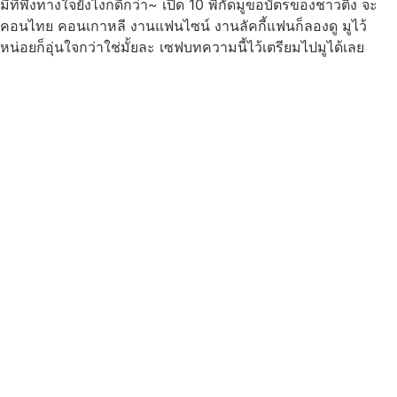
มีที่พึ่งทางใจยังไงก็ดีกว่า~ เปิด 10 พิกัดมูขอบัตรของชาวติ่ง จะ
คอนไทย คอนเกาหลี งานแฟนไซน์ งานลัคกี้แฟนก็ลองดู มูไว้
หน่อยก็อุ่นใจกว่าใช่มั้ยละ เซฟบทความนี้ไว้เตรียมไปมูได้เลย