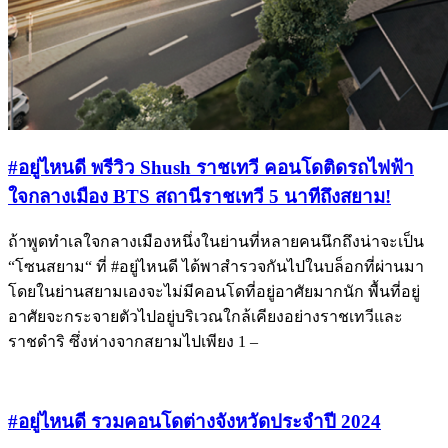
#อยู่ไหนดี พรีวิว Shush ราชเทวี คอนโดติดรถไฟฟ้า
ใจกลางเมือง BTS สถานีราชเทวี 5 นาทีถึงสยาม!
ถ้าพูดทำเลใจกลางเมืองหนึ่งในย่านที่หลายคนนึกถึงน่าจะเป็น
“โซนสยาม“ ที่ #อยู่ไหนดี ได้พาสำรวจกันไปในบล็อกที่ผ่านมา
โดยในย่านสยามเองจะไม่มีคอนโดที่อยู่อาศัยมากนัก พื้นที่อยู่
อาศัยจะกระจายตัวไปอยู่บริเวณใกล้เคียงอย่างราชเทวีและ
ราชดำริ ซึ่งห่างจากสยามไปเพียง 1 –
#อยู่ไหนดี รวมคอนโดต่างจังหวัดประจำปี 2024