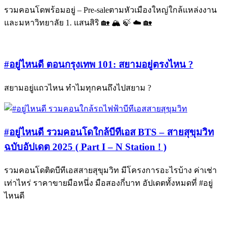
รวมคอนโดพร้อมอยู่ – Pre-saleตามหัวเมืองใหญ่ใกล้แหล่งงาน
และมหาวิทยาลัย 1. แสนสิริ 🏡 🏔 🍃 ☁️ 🏡
#อยู่ไหนดี ตอนกรุงเทพ 101: สยามอยู่ตรงไหน ?
สยามอยู่แถวไหน ทำไมทุกคนถึงไปสยาม ?
#อยู่ไหนดี รวมคอนโดใกล้บีทีเอส BTS – สายสุขุมวิท
ฉบับอัปเดต 2025 ( Part I – N Station ! )
รวมคอนโดติดบีทีเอสสายสุขุมวิท มีโครงการอะไรบ้าง ค่าเช่า
เท่าไหร่ ราคาขายมือหนึ่ง มือสองกี่บาท อัปเดตทั้งหมดที่ #อยู่
ไหนดี