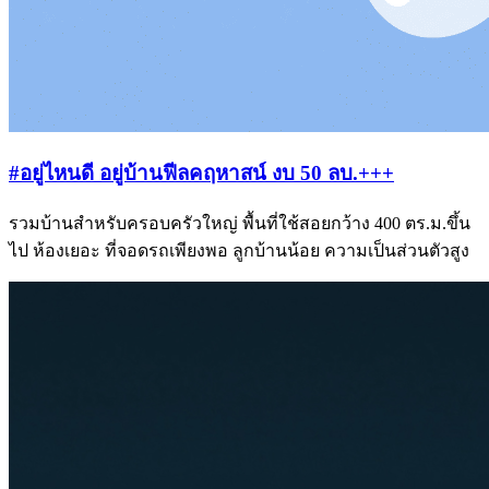
#อยู่ไหนดี อยู่บ้านฟีลคฤหาสน์ งบ 50 ลบ.+++
รวมบ้านสำหรับครอบครัวใหญ่ พื้นที่ใช้สอยกว้าง 400 ตร.ม.ขึ้น
ไป ห้องเยอะ ที่จอดรถเพียงพอ ลูกบ้านน้อย ความเป็นส่วนตัวสูง