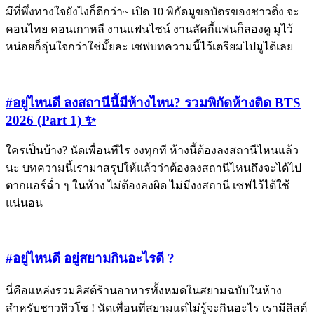
มีที่พึ่งทางใจยังไงก็ดีกว่า~ เปิด 10 พิกัดมูขอบัตรของชาวติ่ง จะ
คอนไทย คอนเกาหลี งานแฟนไซน์ งานลัคกี้แฟนก็ลองดู มูไว้
หน่อยก็อุ่นใจกว่าใช่มั้ยละ เซฟบทความนี้ไว้เตรียมไปมูได้เลย
#อยู่ไหนดี ลงสถานีนี้มีห้างไหน? รวมพิกัดห้างติด BTS
2026 (Part 1) ✨
ใครเป็นบ้าง? นัดเพื่อนทีไร งงทุกที ห้างนี้ต้องลงสถานีไหนแล้ว
นะ บทความนี้เรามาสรุปให้แล้วว่าต้องลงสถานีไหนถึงจะได้ไป
ตากแอร์ฉ่ำ ๆ ในห้าง ไม่ต้องลงผิด ไม่มีงงสถานี เซฟไว้ได้ใช้
แน่นอน
#อยู่ไหนดี อยู่สยามกินอะไรดี ?
นี่คือแหล่งรวมลิสต์ร้านอาหารทั้งหมดในสยามฉบับในห้าง
สำหรับชาวหิวโซ ! นัดเพื่อนที่สยามแต่ไม่รู้จะกินอะไร เรามีลิสต์