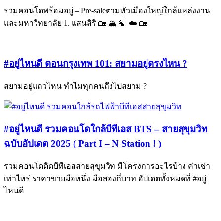
รวมคอนโดพร้อมอยู่ – Pre-saleตามหัวเมืองใหญ่ใกล้แหล่งงาน
และมหาวิทยาลัย 1. แสนสิริ 🏡 🏔 🍃 ☁️ 🏡
#อยู่ไหนดี ตอนกรุงเทพ 101: สยามอยู่ตรงไหน ?
สยามอยู่แถวไหน ทำไมทุกคนถึงไปสยาม ?
#อยู่ไหนดี รวมคอนโดใกล้บีทีเอส BTS – สายสุขุมวิท
ฉบับอัปเดต 2025 ( Part I – N Station ! )
รวมคอนโดติดบีทีเอสสายสุขุมวิท มีโครงการอะไรบ้าง ค่าเช่า
เท่าไหร่ ราคาขายมือหนึ่ง มือสองกี่บาท อัปเดตทั้งหมดที่ #อยู่
ไหนดี