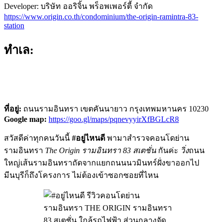
Developer: บริษัท ออริจิ้น พร็อพเพอร์ตี้ จำกัด
https://www.origin.co.th/condominium/the-origin-ramintra-83-
station
ทำเล:
ที่อยู่:
ถนนรามอินทรา เขตคันนายาว กรุงเทพมหานคร 10230
Google map:
https://goo.gl/maps/pqnevyyirXfBGLcR8
สวัสดีค่าทุกคนวันนี้
#อยู่ไหนดี
พามาสำรวจคอนโดย่าน
รามอินทรา
The Origin รามอินทรา 83 สเตชั่น
กันค่ะ
วิ่ง
ถนน
ใหญ่เส้นรามอินทราถัดจากแยกถนนนวมินทร์ฝั่งขาออกไป
มีนบุรีก็ถึงโครงการ ไม่ต้องเข้าซอกซอยที่ไหน